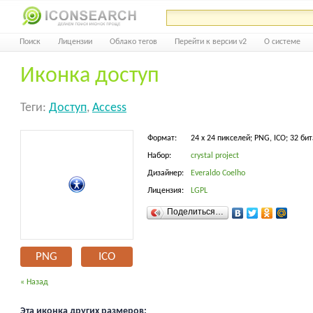
Поиск
Лицензии
Облако тегов
Перейти к версии v2
О системе
Иконка доступ
Теги:
Доступ
,
Access
Формат:
24 x 24 пикселей; PNG, ICO; 32 бит
Набор:
crystal project
Дизайнер:
Everaldo Coelho
Лицензия:
LGPL
Поделиться…
PNG
ICO
« Назад
Эта иконка других размеров: