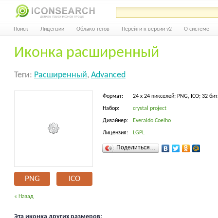
Поиск
Лицензии
Облако тегов
Перейти к версии v2
О системе
Иконка расширенный
Теги:
Расширенный
,
Advanced
Формат:
24 x 24 пикселей; PNG, ICO; 32 бит
Набор:
crystal project
Дизайнер:
Everaldo Coelho
Лицензия:
LGPL
Поделиться…
PNG
ICO
« Назад
Эта иконка других размеров: