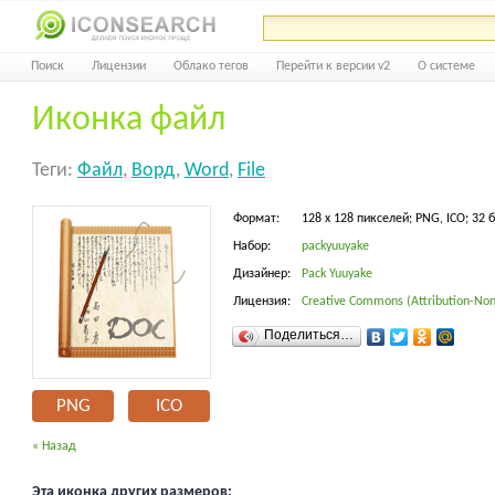
Поиск
Лицензии
Облако тегов
Перейти к версии v2
О системе
Иконка файл
Теги:
Файл
,
Ворд
,
Word
,
File
Формат:
128 x 128 пикселей; PNG, ICO; 32 
Набор:
packyuuyake
Дизайнер:
Pack Yuuyake
Лицензия:
Creative Commons (Attribution-Non
Поделиться…
PNG
ICO
« Назад
Эта иконка других размеров: