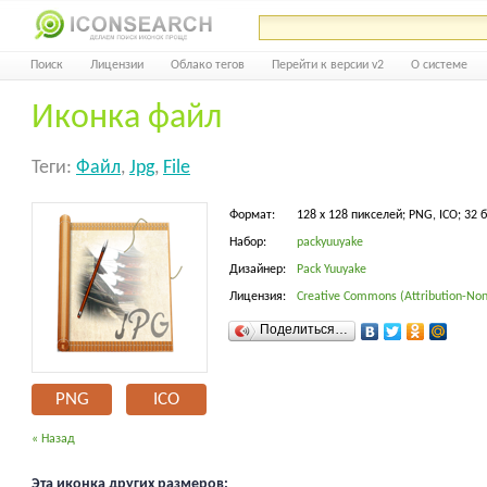
Поиск
Лицензии
Облако тегов
Перейти к версии v2
О системе
Иконка файл
Теги:
Файл
,
Jpg
,
File
Формат:
128 x 128 пикселей; PNG, ICO; 32 
Набор:
packyuuyake
Дизайнер:
Pack Yuuyake
Лицензия:
Creative Commons (Attribution-Non
Поделиться…
PNG
ICO
« Назад
Эта иконка других размеров: