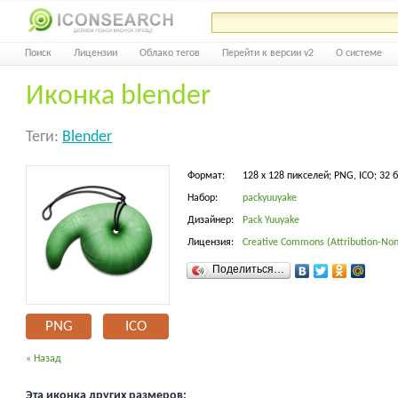
Поиск
Лицензии
Облако тегов
Перейти к версии v2
О системе
Иконка blender
Теги:
Blender
Формат:
128 x 128 пикселей; PNG, ICO; 32 
Набор:
packyuuyake
Дизайнер:
Pack Yuuyake
Лицензия:
Creative Commons (Attribution-Non
Поделиться…
PNG
ICO
« Назад
Эта иконка других размеров: