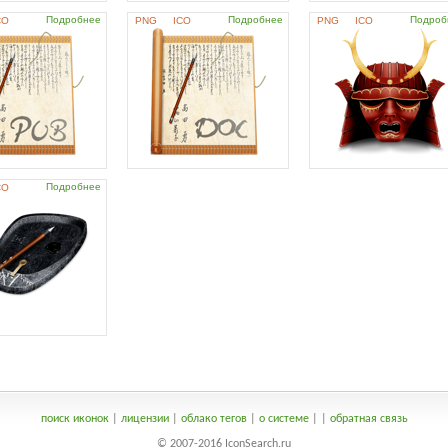
Подробнее
Подробнее
Подроб
CO
PNG
ICO
PNG
ICO
Подробнее
CO
поиск иконок
|
лицензии
|
облако тегов
|
о системе
|
|
обратная связь
© 2007-2016 IconSearch.ru