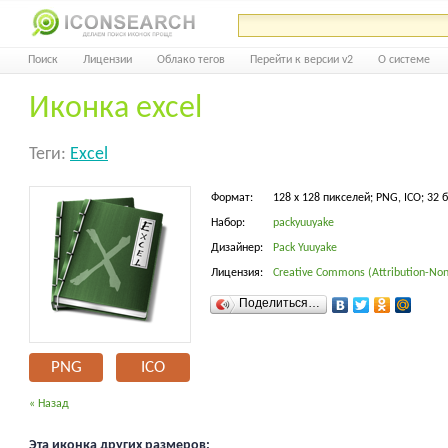
Поиск
Лицензии
Облако тегов
Перейти к версии v2
О системе
Иконка excel
Теги:
Excel
Формат:
128 x 128 пикселей; PNG, ICO; 32 
Набор:
packyuuyake
Дизайнер:
Pack Yuuyake
Лицензия:
Creative Commons (Attribution-Non
Поделиться…
PNG
ICO
« Назад
Эта иконка других размеров: