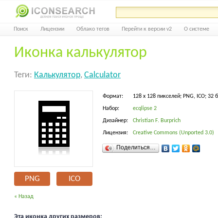
Поиск
Лицензии
Облако тегов
Перейти к версии v2
О системе
Иконка калькулятор
Теги:
Калькулятор
,
Calculator
Формат:
128 x 128 пикселей; PNG, ICO; 32 
Набор:
ecqlipse 2
Дизайнер:
Christian F. Burprich
Лицензия:
Creative Commons (Unported 3.0)
Поделиться…
PNG
ICO
« Назад
Эта иконка других размеров: