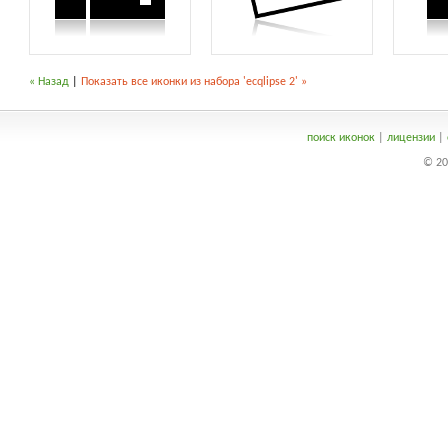
« Назад
|
Показать все иконки из набора 'ecqlipse 2' »
поиск иконок
|
лицензии
|
© 20