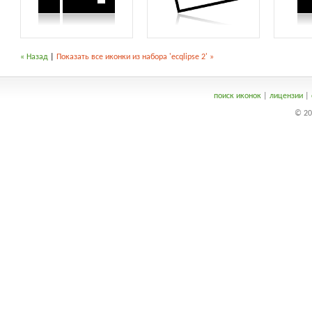
« Назад
|
Показать все иконки из набора 'ecqlipse 2' »
поиск иконок
|
лицензии
|
© 20