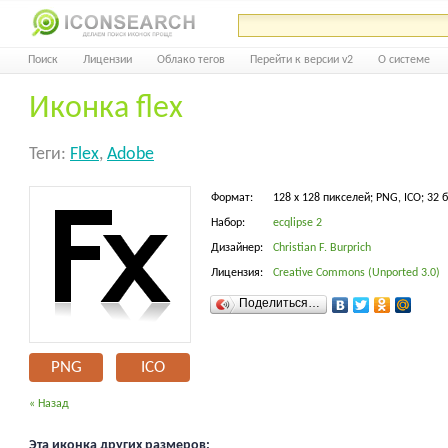
Поиск
Лицензии
Облако тегов
Перейти к версии v2
О системе
Иконка flex
Теги:
Flex
,
Adobe
Формат:
128 x 128 пикселей; PNG, ICO; 32 
Набор:
ecqlipse 2
Дизайнер:
Christian F. Burprich
Лицензия:
Creative Commons (Unported 3.0)
Поделиться…
PNG
ICO
« Назад
Эта иконка других размеров: