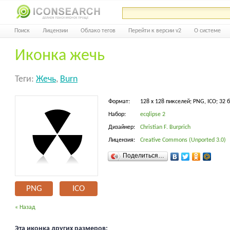
Поиск
Лицензии
Облако тегов
Перейти к версии v2
О системе
Иконка жечь
Теги:
Жечь
,
Burn
Формат:
128 x 128 пикселей; PNG, ICO; 32 
Набор:
ecqlipse 2
Дизайнер:
Christian F. Burprich
Лицензия:
Creative Commons (Unported 3.0)
Поделиться…
PNG
ICO
« Назад
Эта иконка других размеров: