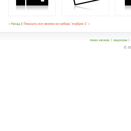
« Назад
|
Показать все иконки из набора 'ecqlipse 2' »
поиск иконок
|
лицензии
|
© 20