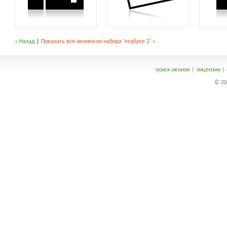
« Назад
|
Показать все иконки из набора 'ecqlipse 2' »
поиск иконок
|
лицензии
|
© 20