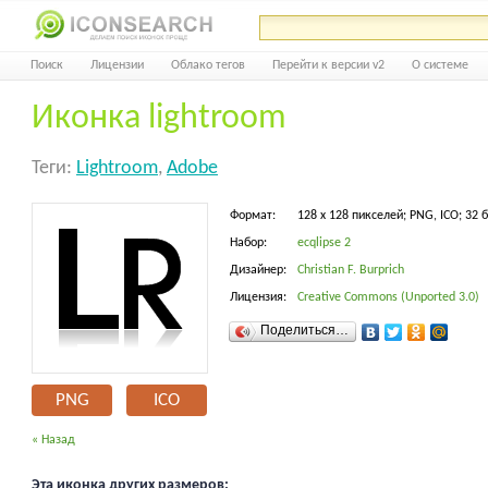
Поиск
Лицензии
Облако тегов
Перейти к версии v2
О системе
Иконка lightroom
Теги:
Lightroom
,
Adobe
Формат:
128 x 128 пикселей; PNG, ICO; 32 
Набор:
ecqlipse 2
Дизайнер:
Christian F. Burprich
Лицензия:
Creative Commons (Unported 3.0)
Поделиться…
PNG
ICO
« Назад
Эта иконка других размеров: