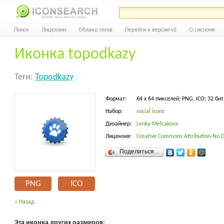
Поиск
Лицензии
Облако тегов
Перейти к версии v2
О системе
Иконка topodkazy
Теги:
Topodkazy
Формат:
64 x 64 пикселей; PNG, ICO; 32 бит
Набор:
social icons
Дизайнер:
Lenka Melcakova
Лицензия:
Creative Commons Attribution-No D
Поделиться…
PNG
ICO
« Назад
Эта иконка других размеров: