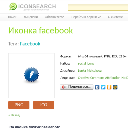
Поиск
Лицензии
Облако тегов
Перейти к версии v2
О системе
Иконка facebook
Теги:
Facebook
Формат:
64 x 64 пикселей; PNG, ICO; 32 бит
Набор:
social icons
Дизайнер:
Lenka Melcakova
Лицензия:
Creative Commons Attribution-No D
Поделиться…
PNG
ICO
« Назад
Эта иконка других размеров: