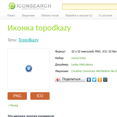
Поиск
Лицензии
Облако тегов
Перейти к версии v2
О системе
Иконка topodkazy
Теги:
Topodkazy
Формат:
32 x 32 пикселей; PNG, ICO; 32 бит
Набор:
social icons
Дизайнер:
Lenka Melcakova
Лицензия:
Creative Commons Attribution-No D
Поделиться…
PNG
ICO
« Назад
Эта иконка других размеров: