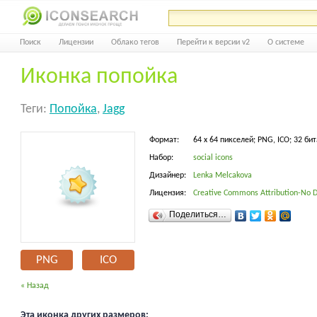
Поиск
Лицензии
Облако тегов
Перейти к версии v2
О системе
Иконка попойка
Теги:
Попойка
,
Jagg
Формат:
64 x 64 пикселей; PNG, ICO; 32 бит
Набор:
social icons
Дизайнер:
Lenka Melcakova
Лицензия:
Creative Commons Attribution-No D
Поделиться…
PNG
ICO
« Назад
Эта иконка других размеров: