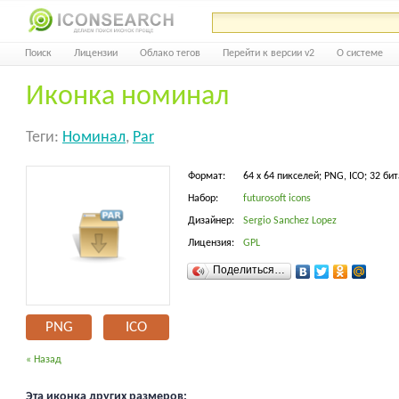
Поиск
Лицензии
Облако тегов
Перейти к версии v2
О системе
Иконка номинал
Теги:
Номинал
,
Par
Формат:
64 x 64 пикселей; PNG, ICO; 32 бит
Набор:
futurosoft icons
Дизайнер:
Sergio Sanchez Lopez
Лицензия:
GPL
Поделиться…
PNG
ICO
« Назад
Эта иконка других размеров: