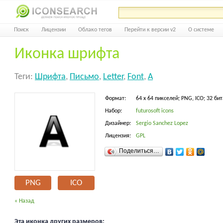
Поиск
Лицензии
Облако тегов
Перейти к версии v2
О системе
Иконка шрифта
Теги:
Шрифта
,
Письмо
,
Letter
,
Font
,
A
Формат:
64 x 64 пикселей; PNG, ICO; 32 бит
Набор:
futurosoft icons
Дизайнер:
Sergio Sanchez Lopez
Лицензия:
GPL
Поделиться…
PNG
ICO
« Назад
Эта иконка других размеров: