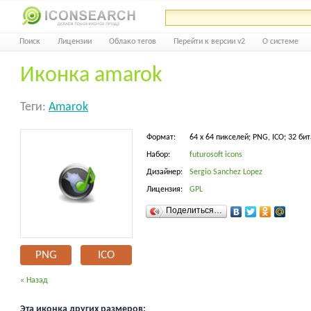
Поиск
Лицензии
Облако тегов
Перейти к версии v2
О системе
Иконка amarok
Теги:
Amarok
Формат:
64 x 64 пикселей; PNG, ICO; 32 бит
Набор:
futurosoft icons
Дизайнер:
Sergio Sanchez Lopez
Лицензия:
GPL
Поделиться…
PNG
ICO
« Назад
Эта иконка других размеров: