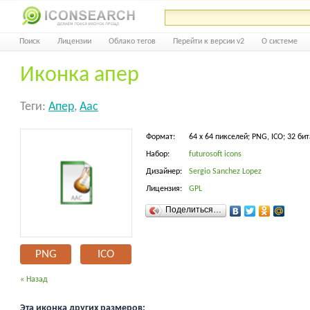
Поиск
Лицензии
Облако тегов
Перейти к версии v2
О системе
Иконка апер
Теги:
Апер
,
Aac
Формат:
64 x 64 пикселей; PNG, ICO; 32 бит
Набор:
futurosoft icons
Дизайнер:
Sergio Sanchez Lopez
Лицензия:
GPL
Поделиться…
PNG
ICO
« Назад
Эта иконка других размеров: