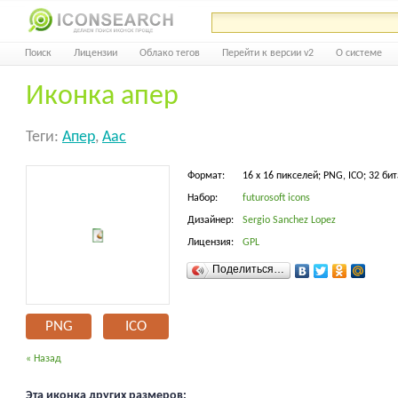
Поиск
Лицензии
Облако тегов
Перейти к версии v2
О системе
Иконка апер
Теги:
Апер
,
Aac
Формат:
16 x 16 пикселей; PNG, ICO; 32 бит
Набор:
futurosoft icons
Дизайнер:
Sergio Sanchez Lopez
Лицензия:
GPL
Поделиться…
PNG
ICO
« Назад
Эта иконка других размеров: