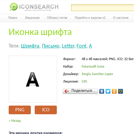
Поиск
Лицензии
Облако тегов
Перейти к версии v2
О системе
Иконка шрифта
Теги:
Шрифта
,
Письмо
,
Letter
,
Font
,
A
Формат:
48 x 48 пикселей; PNG, ICO; 32 бит
Набор:
futurosoft icons
Дизайнер:
Sergio Sanchez Lopez
Лицензия:
GPL
Поделиться…
PNG
ICO
« Назад
Эта иконка других размеров: