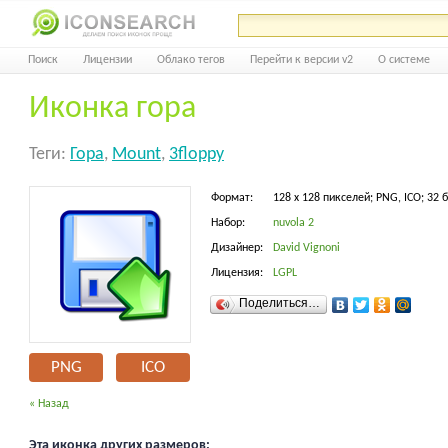
Поиск
Лицензии
Облако тегов
Перейти к версии v2
О системе
Иконка гора
Теги:
Гора
,
Mount
,
3floppy
Формат:
128 x 128 пикселей; PNG, ICO; 32 
Набор:
nuvola 2
Дизайнер:
David Vignoni
Лицензия:
LGPL
Поделиться…
PNG
ICO
« Назад
Эта иконка других размеров: