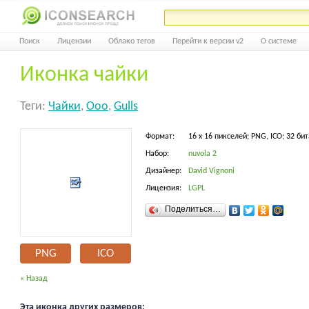
Поиск
Лицензии
Облако тегов
Перейти к версии v2
О системе
Иконка чайки
Теги:
Чайки
,
Ooo
,
Gulls
Формат:
16 x 16 пикселей; PNG, ICO; 32 бит
Набор:
nuvola 2
Дизайнер:
David Vignoni
Лицензия:
LGPL
Поделиться…
PNG
ICO
« Назад
Эта иконка других размеров: