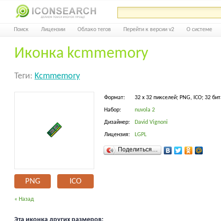
Поиск
Лицензии
Облако тегов
Перейти к версии v2
О системе
Иконка kcmmemory
Теги:
Kcmmemory
Формат:
32 x 32 пикселей; PNG, ICO; 32 бит
Набор:
nuvola 2
Дизайнер:
David Vignoni
Лицензия:
LGPL
Поделиться…
PNG
ICO
« Назад
Эта иконка других размеров: