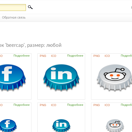
Обратная связь
к 'beercap', размер: любой
Подробнее
Подробнее
Подроб
CO
PNG
ICO
PNG
ICO
Подробнее
Подробнее
Подроб
CO
PNG
ICO
PNG
ICO