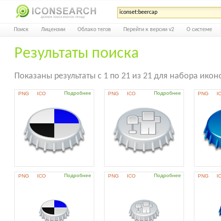
Поиск
Лицензии
Облако тегов
Перейти к версии v2
О системе
Результаты поиска
Показаны результаты с 1 по 21 из 21 для набора иконо
Подробнее
Подробнее
PNG
ICO
PNG
ICO
PNG
I
Подробнее
Подробнее
PNG
ICO
PNG
ICO
PNG
I