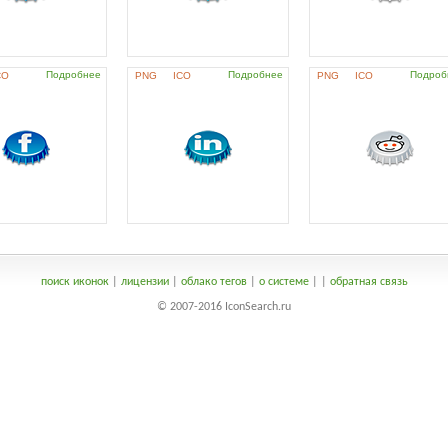
Подробнее
Подробнее
Подроб
CO
PNG
ICO
PNG
ICO
поиск иконок
|
лицензии
|
облако тегов
|
о системе
|
|
обратная связь
© 2007-2016 IconSearch.ru