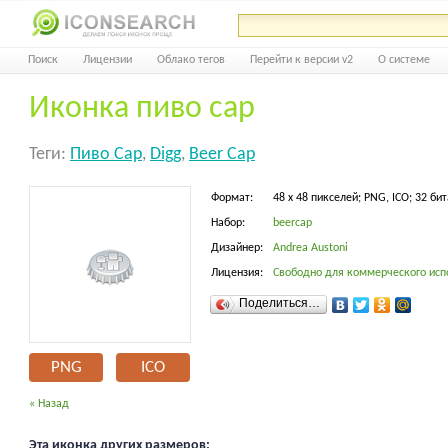
Поиск
Лицензии
Облако тегов
Перейти к версии v2
О системе
Иконка пиво cap
Теги:
Пиво Cap
,
Digg
,
Beer Cap
Формат:
48 x 48 пикселей; PNG, ICO; 32 бит
Набор:
beercap
Дизайнер:
Andrea Austoni
Лицензия:
Свободно для коммерческого исп
Поделиться…
PNG
ICO
« Назад
Эта иконка других размеров: