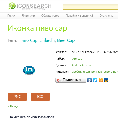
Поиск
Лицензии
Облако тегов
Перейти к версии v2
О системе
Иконка пиво cap
Теги:
Пиво Cap
,
Linkedin
,
Beer Cap
Формат:
48 x 48 пикселей; PNG, ICO; 32 бит
Набор:
beercap
Дизайнер:
Andrea Austoni
Лицензия:
Свободно для коммерческого исп
Поделиться…
PNG
ICO
« Назад
Эта иконка других размеров: