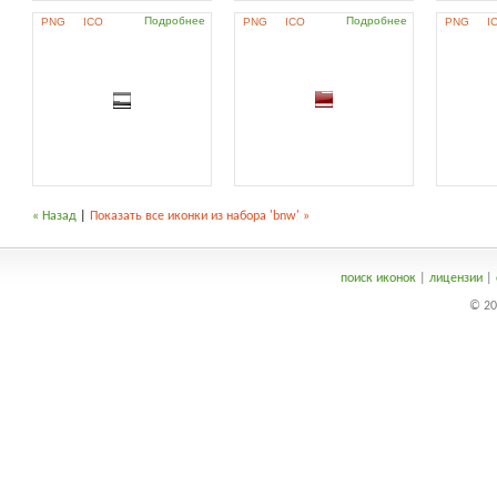
Подробнее
Подробнее
PNG
ICO
PNG
ICO
PNG
I
« Назад
|
Показать все иконки из набора 'bnw' »
поиск иконок
|
лицензии
|
© 20