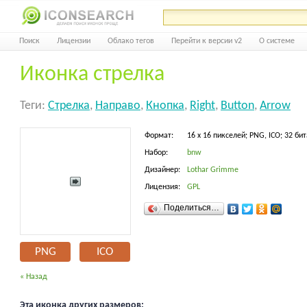
Поиск
Лицензии
Облако тегов
Перейти к версии v2
О системе
Иконка стрелка
Теги:
Стрелка
,
Направо
,
Кнопка
,
Right
,
Button
,
Arrow
Формат:
16 x 16 пикселей; PNG, ICO; 32 бит
Набор:
bnw
Дизайнер:
Lothar Grimme
Лицензия:
GPL
Поделиться…
PNG
ICO
« Назад
Эта иконка других размеров: