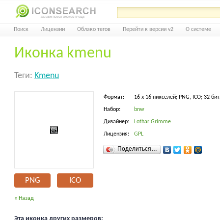
Поиск
Лицензии
Облако тегов
Перейти к версии v2
О системе
Иконка kmenu
Теги:
Kmenu
Формат:
16 x 16 пикселей; PNG, ICO; 32 бит
Набор:
bnw
Дизайнер:
Lothar Grimme
Лицензия:
GPL
Поделиться…
PNG
ICO
« Назад
Эта иконка других размеров: