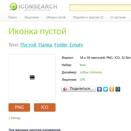
Поиск
Лицензии
Облако тегов
Перейти к версии v2
О системе
Иконка пустой
Теги:
Пустой
,
Папка
,
Folder
,
Empty
Формат:
16 x 16 пикселей; PNG, ICO; 32 бит
Набор:
bnw
Дизайнер:
Lothar Grimme
Лицензия:
GPL
Поделиться…
PNG
ICO
« Назад
Эта иконка других размеров: