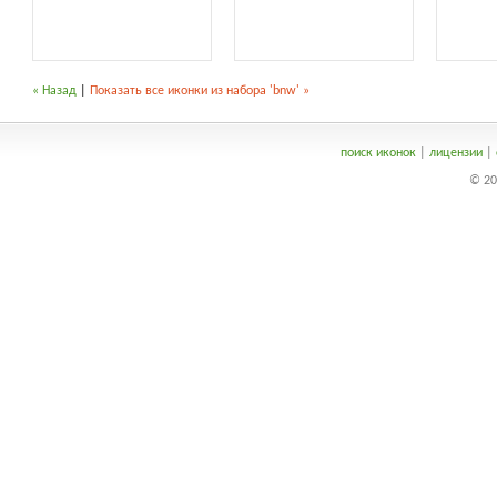
« Назад
|
Показать все иконки из набора 'bnw' »
поиск иконок
|
лицензии
|
© 20