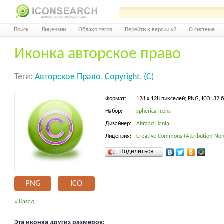
Поиск
Лицензии
Облако тегов
Перейти к версии v2
О системе
Иконка авторское право
Теги:
Авторское Право
,
Copyright
,
(c)
Формат:
128 x 128 пикселей; PNG, ICO; 32 
Набор:
spherica icons
Дизайнер:
Ahmad Hania
Лицензия:
Creative Commons (Attribution-Non
Поделиться…
PNG
ICO
« Назад
Эта иконка других размеров: