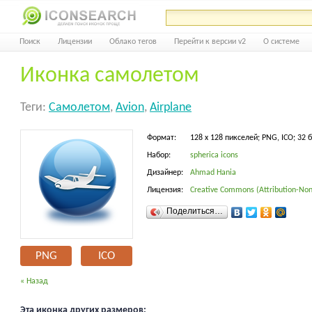
Поиск
Лицензии
Облако тегов
Перейти к версии v2
О системе
Иконка самолетом
Теги:
Самолетом
,
Avion
,
Airplane
Формат:
128 x 128 пикселей; PNG, ICO; 32 
Набор:
spherica icons
Дизайнер:
Ahmad Hania
Лицензия:
Creative Commons (Attribution-Non
Поделиться…
PNG
ICO
« Назад
Эта иконка других размеров: