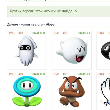
Других версий этой иконки не найдено.
Другие иконки из этого набора:
Подробнее
Подробнее
PNG
ICO
PNG
ICO
PNG
I
Подробнее
Подробнее
PNG
ICO
PNG
ICO
PNG
I