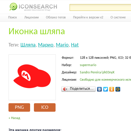
Поиск
Лицензии
Облако тегов
Перейти к версии v2
О системе
Иконка шляпа
Теги:
Шляпа
,
Марио
,
Mario
,
Hat
Формат:
128 x 128 пикселей; PNG, ICO; 32 
Набор:
supermario
Дизайнер:
Sandro Pereira/ph03nyX
Лицензия:
Свободно для коммерческого исп
Поделиться…
PNG
ICO
« Назад
Эта иконка других размеров: