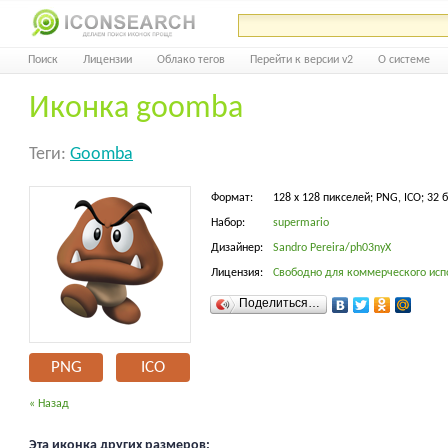
Поиск
Лицензии
Облако тегов
Перейти к версии v2
О системе
Иконка goomba
Теги:
Goomba
Формат:
128 x 128 пикселей; PNG, ICO; 32 
Набор:
supermario
Дизайнер:
Sandro Pereira/ph03nyX
Лицензия:
Свободно для коммерческого исп
Поделиться…
PNG
ICO
« Назад
Эта иконка других размеров: