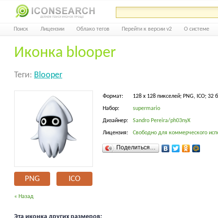
Поиск
Лицензии
Облако тегов
Перейти к версии v2
О системе
Иконка blooper
Теги:
Blooper
Формат:
128 x 128 пикселей; PNG, ICO; 32 
Набор:
supermario
Дизайнер:
Sandro Pereira/ph03nyX
Лицензия:
Свободно для коммерческого исп
Поделиться…
PNG
ICO
« Назад
Эта иконка других размеров: