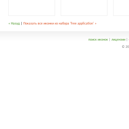
« Назад
|
Показать все иконки из набора 'free application' »
поиск иконок
|
лицензии
|
© 20