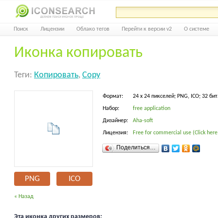
Поиск
Лицензии
Облако тегов
Перейти к версии v2
О системе
Иконка копировать
Теги:
Копировать
,
Copy
Формат:
24 x 24 пикселей; PNG, ICO; 32 бит
Набор:
free application
Дизайнер:
Aha-soft
Лицензия:
Free for commercial use (Click here
Поделиться…
PNG
ICO
« Назад
Эта иконка других размеров: