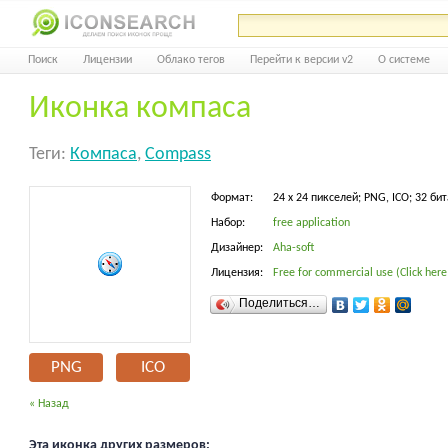
Поиск
Лицензии
Облако тегов
Перейти к версии v2
О системе
Иконка компаса
Теги:
Компаса
,
Compass
Формат:
24 x 24 пикселей; PNG, ICO; 32 бит
Набор:
free application
Дизайнер:
Aha-soft
Лицензия:
Free for commercial use (Click here
Поделиться…
PNG
ICO
« Назад
Эта иконка других размеров: