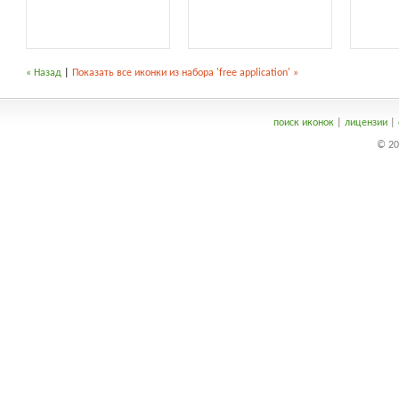
« Назад
|
Показать все иконки из набора 'free application' »
поиск иконок
|
лицензии
|
© 20