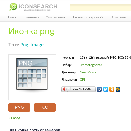
Поиск
Лицензии
Облако тегов
Перейти к версии v2
О системе
Иконка png
Теги:
Png
,
Image
Формат:
128 x 128 пикселей; PNG, ICO; 32 
Набор:
ultimategnome
Дизайнер:
New Mooon
Лицензия:
GPL
Поделиться…
PNG
ICO
« Назад
Эта иконка других размеров: