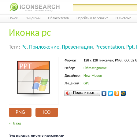
Поиск
Лицензии
Облако тегов
Перейти к версии v2
О системе
Иконка рс
Теги:
Рс
,
Приложение
,
Презентации
,
Presentation
,
Ppt
,
Формат:
128 x 128 пикселей; PNG, ICO; 32 
Набор:
ultimategnome
Дизайнер:
New Mooon
Лицензия:
GPL
Поделиться…
PNG
ICO
« Назад
Эта иконка других размеров: