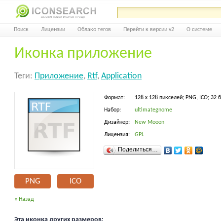
Поиск
Лицензии
Облако тегов
Перейти к версии v2
О системе
Иконка приложение
Теги:
Приложение
,
Rtf
,
Application
Формат:
128 x 128 пикселей; PNG, ICO; 32 
Набор:
ultimategnome
Дизайнер:
New Mooon
Лицензия:
GPL
Поделиться…
PNG
ICO
« Назад
Эта иконка других размеров: