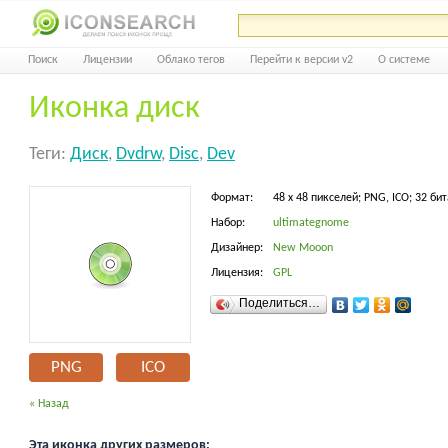
Поиск
Лицензии
Облако тегов
Перейти к версии v2
О системе
Иконка диск
Теги:
Диск
,
Dvdrw
,
Disc
,
Dev
Формат:
48 x 48 пикселей; PNG, ICO; 32 бит
Набор:
ultimategnome
Дизайнер:
New Mooon
Лицензия:
GPL
Поделиться…
PNG
ICO
« Назад
Эта иконка других размеров: