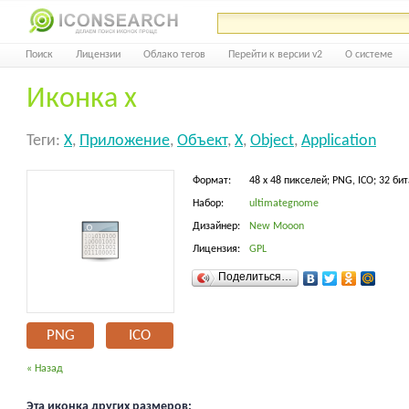
Поиск
Лицензии
Облако тегов
Перейти к версии v2
О системе
Иконка х
Теги:
Х
,
Приложение
,
Объект
,
X
,
Object
,
Application
Формат:
48 x 48 пикселей; PNG, ICO; 32 бит
Набор:
ultimategnome
Дизайнер:
New Mooon
Лицензия:
GPL
Поделиться…
PNG
ICO
« Назад
Эта иконка других размеров: