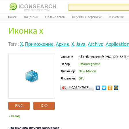
Поиск
Лицензии
Облако тегов
Перейти к версии v2
О системе
Иконка х
Теги:
Х
,
Приложение
,
Архив
,
X
,
Java
,
Archive
,
Applicatio
Формат:
48 x 48 пикселей; PNG, ICO; 32 бит
Набор:
ultimategnome
Дизайнер:
New Mooon
Лицензия:
GPL
Поделиться…
PNG
ICO
« Назад
Эта иконка других размеров: