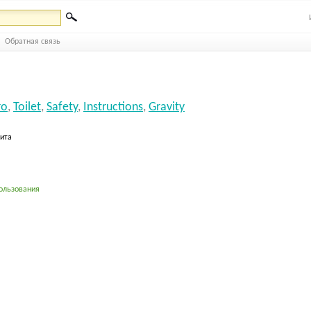
Обратная связь
ro
,
Toilet
,
Safety
,
Instructions
,
Gravity
бита
ользования