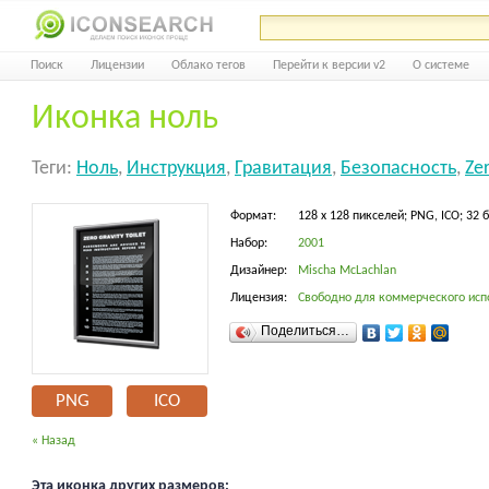
Поиск
Лицензии
Облако тегов
Перейти к версии v2
О системе
Иконка ноль
Теги:
Ноль
,
Инструкция
,
Гравитация
,
Безопасность
,
Ze
Формат:
128 x 128 пикселей; PNG, ICO; 32 
Набор:
2001
Дизайнер:
Mischa McLachlan
Лицензия:
Свободно для коммерческого исп
Поделиться…
PNG
ICO
« Назад
Эта иконка других размеров: