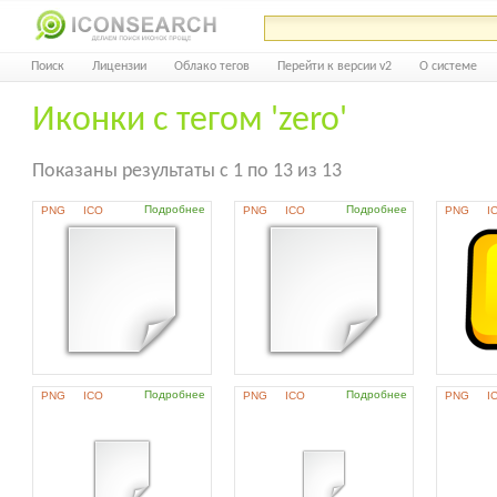
Поиск
Лицензии
Облако тегов
Перейти к версии v2
О системе
Иконки с тегом 'zero'
Показаны результаты с 1 по 13 из 13
Подробнее
Подробнее
PNG
ICO
PNG
ICO
PNG
I
Подробнее
Подробнее
PNG
ICO
PNG
ICO
PNG
I