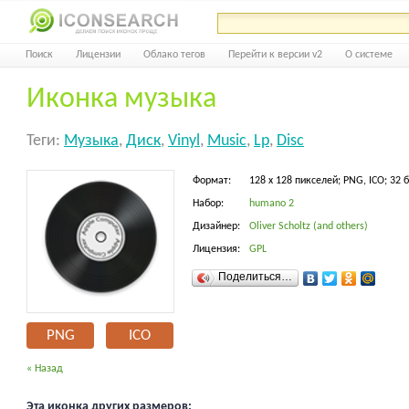
Поиск
Лицензии
Облако тегов
Перейти к версии v2
О системе
Иконка музыка
Теги:
Музыка
,
Диск
,
Vinyl
,
Music
,
Lp
,
Disc
Формат:
128 x 128 пикселей; PNG, ICO; 32 
Набор:
humano 2
Дизайнер:
Oliver Scholtz (and others)
Лицензия:
GPL
Поделиться…
PNG
ICO
« Назад
Эта иконка других размеров: