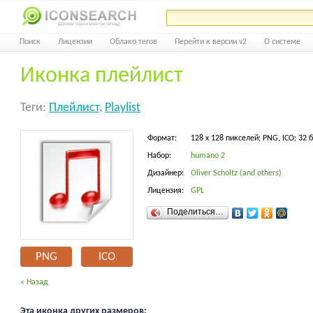
Поиск
Лицензии
Облако тегов
Перейти к версии v2
О системе
Иконка плейлист
Теги:
Плейлист
,
Playlist
Формат:
128 x 128 пикселей; PNG, ICO; 32 
Набор:
humano 2
Дизайнер:
Oliver Scholtz (and others)
Лицензия:
GPL
Поделиться…
PNG
ICO
« Назад
Эта иконка других размеров: