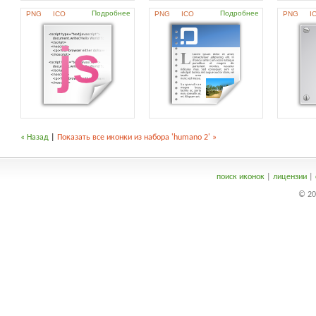
Подробнее
Подробнее
PNG
ICO
PNG
ICO
PNG
I
« Назад
|
Показать все иконки из набора 'humano 2' »
поиск иконок
|
лицензии
|
© 20