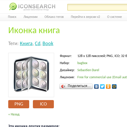
Поиск
Лицензии
Облако тегов
Перейти к версии v2
О системе
Иконка книга
Теги:
Книга
,
Cd
,
Book
Формат:
128 x 128 пикселей; PNG, ICO; 32 
Набор:
bagbox
Дизайнер:
Sebastien Durel
Лицензия:
Free for commercial use (Email aut
Поделиться…
PNG
ICO
« Назад
Эта иконка других размеров: