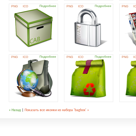
Подробнее
Подробнее
PNG
ICO
PNG
ICO
PNG
I
Подробнее
Подробнее
PNG
ICO
PNG
ICO
PNG
I
« Назад
|
Показать все иконки из набора 'bagbox' »