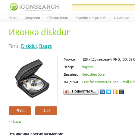
Поиск
Лицензии
Облако тегов
Перейти к версии v2
О системе
Иконка diskdur
Теги:
Diskdur
,
Baggs
Формат:
128 x 128 пикселей; PNG, ICO; 32 
Набор:
bagbox
Дизайнер:
Sebastien Durel
Лицензия:
Free for commercial use (Email aut
Поделиться…
PNG
ICO
« Назад
Эта иконка других размеров: