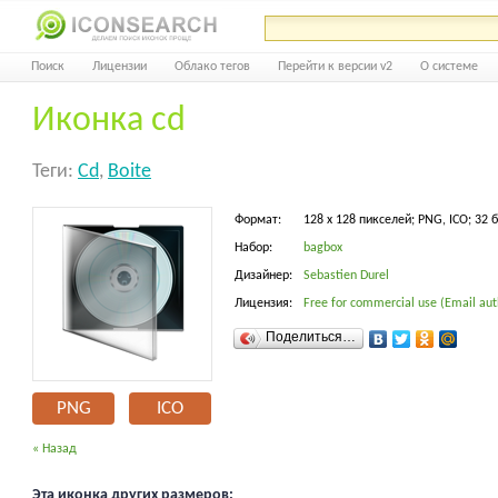
Поиск
Лицензии
Облако тегов
Перейти к версии v2
О системе
Иконка cd
Теги:
Cd
,
Boite
Формат:
128 x 128 пикселей; PNG, ICO; 32 
Набор:
bagbox
Дизайнер:
Sebastien Durel
Лицензия:
Free for commercial use (Email aut
Поделиться…
PNG
ICO
« Назад
Эта иконка других размеров: