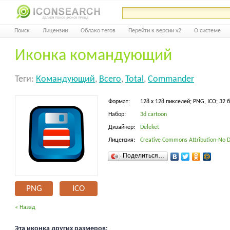
Поиск
Лицензии
Облако тегов
Перейти к версии v2
О системе
Иконка командующий
Теги:
Командующий
,
Всего
,
Total
,
Commander
Формат:
128 x 128 пикселей; PNG, ICO; 32 
Набор:
3d cartoon
Дизайнер:
Deleket
Лицензия:
Creative Commons Attribution-No D
Поделиться…
PNG
ICO
« Назад
Эта иконка других размеров: