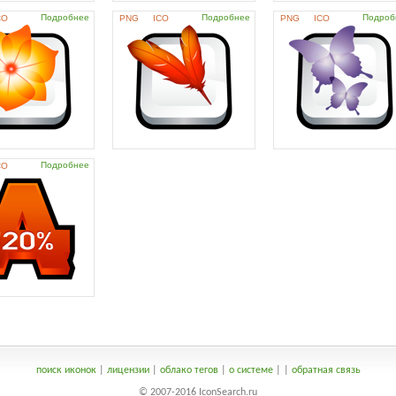
Подробнее
Подробнее
Подроб
CO
PNG
ICO
PNG
ICO
Подробнее
CO
поиск иконок
|
лицензии
|
облако тегов
|
о системе
|
|
обратная связь
© 2007-2016 IconSearch.ru